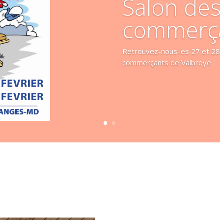
Salon de
commerç
Retrouvez-nous les 27 et 28
commerçants de Valbroye